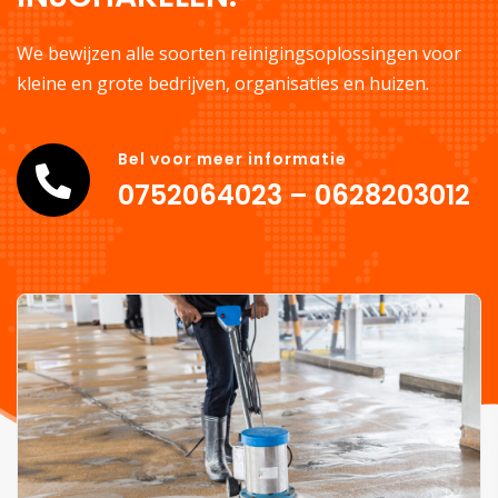
We bewijzen alle soorten reinigingsoplossingen voor
kleine en grote bedrijven, organisaties en huizen.
Bel voor meer informatie
0752064023 – 0628203012